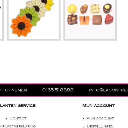
ct opnemen
0165-518888
info@laconfrer
lanten service
Mijn account
Contact
Mijn account
Privacyverklaring
Bestellingen