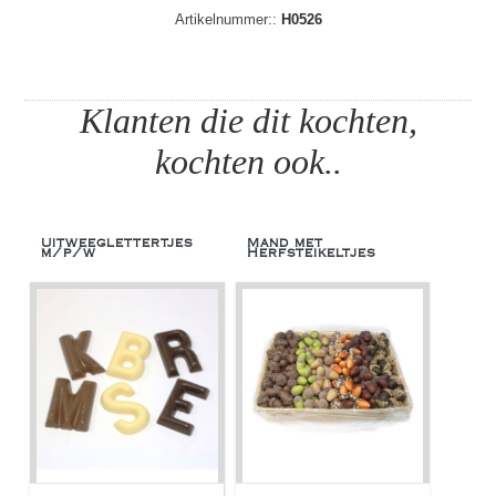
Artikelnummer::
H0526
Klanten die dit kochten,
kochten ook..
Uitweeglettertjes
Mand met
m/p/w
Herfsteikeltjes