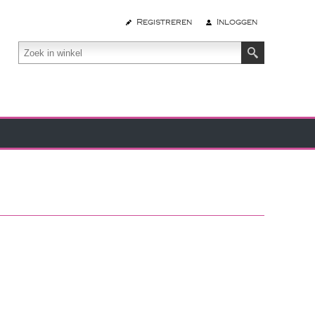
Registreren
Inloggen