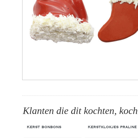
Klanten die dit kochten, koch
Kerst bonbons
Kerstklokjes praliné