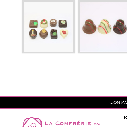
Conta
K