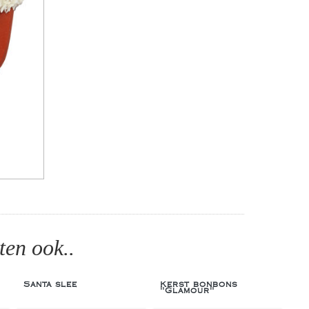
ten ook..
Santa slee
Kerst bonbons
"Glamour"