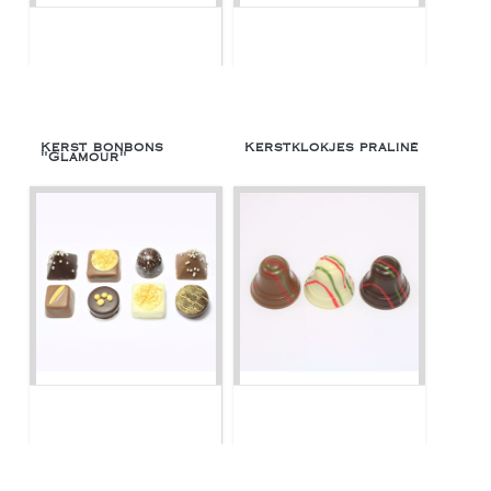
Kerst bonbons
Kerstklokjes praliné
"Glamour"