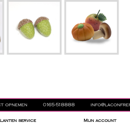
ct opnemen
0165-518888
info@laconfrer
lanten service
Mijn account