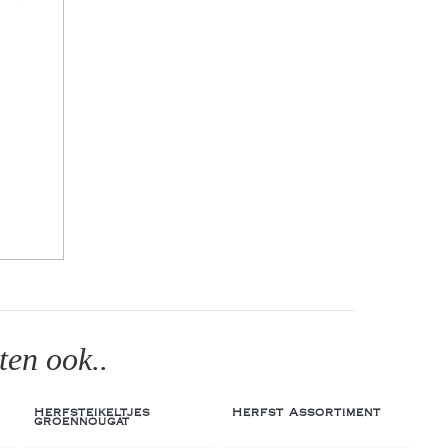
ten ook..
Herfsteikeltjes
Herfst Assortiment
groennougat