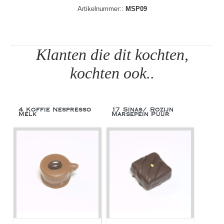
Artikelnummer::
MSP09
Klanten die dit kochten,
kochten ook..
4 Koffie Nespresso
17 Sinas/ Rozijn
Melk
Marsepein Puur