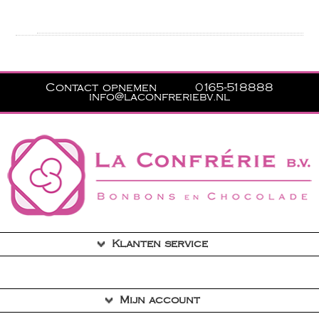
Contact opnemen
0165-518888
info@laconfreriebv.nl
Klanten service
Contact
Mijn account
Privacyverklaring