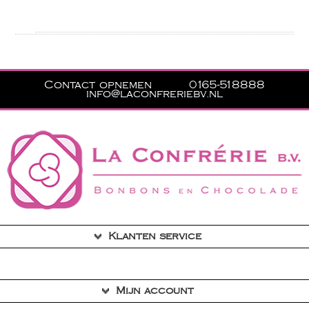
Contact opnemen
0165-518888
info@laconfreriebv.nl
Klanten service
Contact
Mijn account
Privacyverklaring