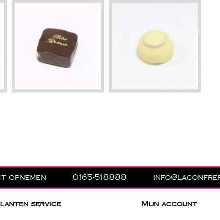
ct opnemen
0165-518888
info@laconfrer
lanten service
Mijn account